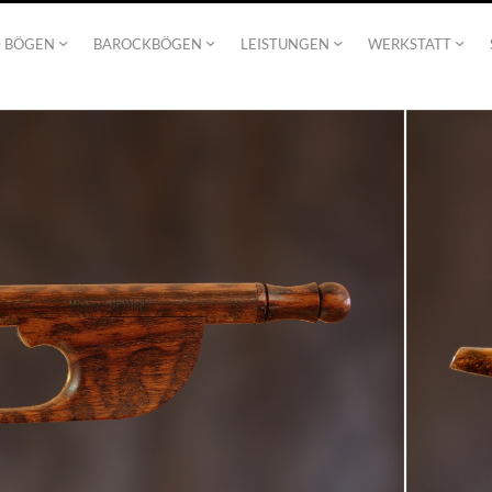
D BÖGEN
BAROCKBÖGEN
LEISTUNGEN
WERKSTATT